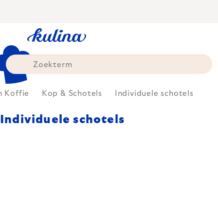
Skip
to
content
n Koffie
Kop & Schotels
Individuele schotels
Individuele schotels