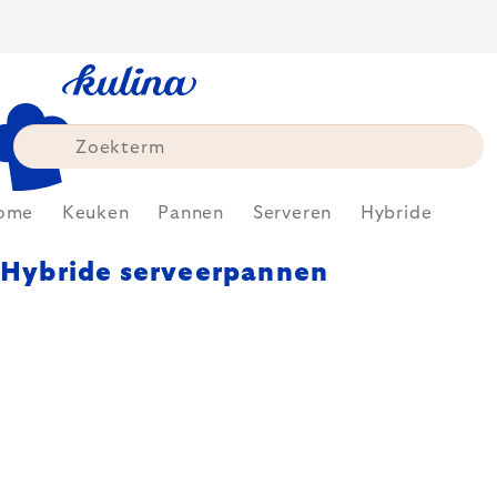
Skip
to
content
ome
Keuken
Pannen
Serveren
Hybride
Hybride serveerpannen