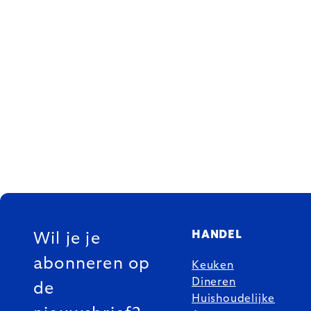
FOOTER
HANDEL
Wil je je
abonneren op
Keuken
Dineren
de
Huishoudelijke