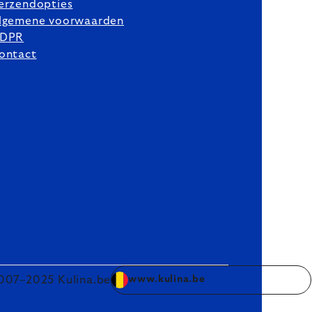
erzendopties
lgemene voorwaarden
DPR
ontact
007–2025 Kulina.be
www.kulina.be