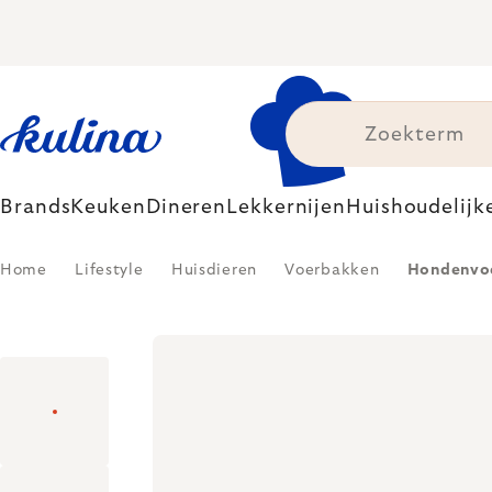
Skip
to
content
Brands
Keuken
Dineren
Lekkernijen
Huishoudelijk
Home
Lifestyle
Huisdieren
Voerbakken
Hondenvoer