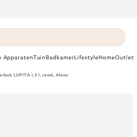
e Apparaten
Tuin
Badkamer
Lifestyle
Home
Outlet
bak LUPITA 1,5 l, rood, Alessi