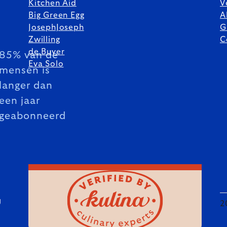
Kitchen Aid
V
Big Green Egg
A
JosephJoseph
G
Zwilling
C
de Buyer
85% van de
Eva Solo
mensen is
langer dan
een jaar
geabonneerd
U
2