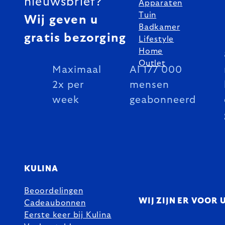
nieuwsbrief?
Apparaten
Tuin
Wij geven u
Badkamer
gratis bezorging
Lifestyle
Home
Outlet
Maximaal
Al 177 000
2x per
mensen
week
geabonneerd
KULINA
Beoordelingen
WIJ ZIJN ER VOOR 
Cadeaubonnen
Eerste keer bij Kulina