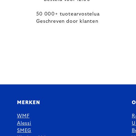
50 000+ tuotearvostelua
Geschreven door klanten
MERKEN
O
WMF
R
Alessi
U
SMEG
B