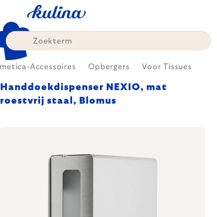
Skip
to
content
metica-Accessoires
Opbergers
Voor Tissues
Handdoekdispenser NEXIO, mat
roestvrij staal, Blomus