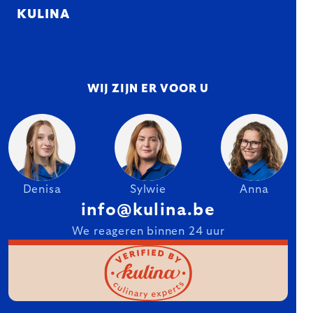
KULINA
WIJ ZIJN ER VOOR U
Denisa
Sylwie
Anna
info@kulina.be
We reageren binnen 24 uur