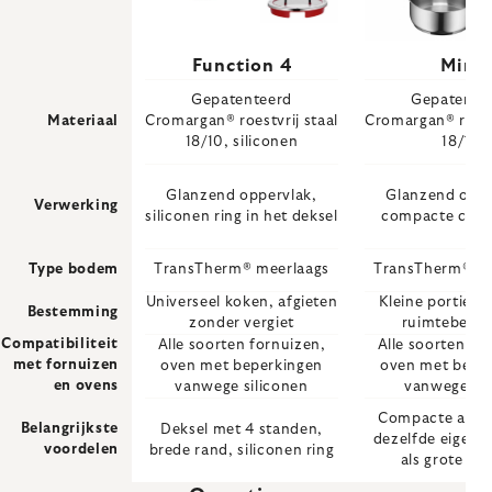
Function 4
Mini
Gepatenteerd
Gepatente
Materiaal
Cromargan® roestvrij staal
Cromargan® roestv
18/10, siliconen
18/10
Glanzend oppervlak,
Glanzend oppe
Verwerking
siliconen ring in het deksel
compacte cons
Type bodem
TransTherm® meerlaags
TransTherm® me
Universeel koken, afgieten
Kleine porties,
Bestemming
zonder vergiet
ruimtebespa
Compatibiliteit
Alle soorten fornuizen,
Alle soorten fo
met fornuizen
oven met beperkingen
oven met bepe
en ovens
vanwege siliconen
vanwege de
Compacte afme
Belangrijkste
Deksel met 4 standen,
dezelfde eigen
voordelen
brede rand, siliconen ring
als grote pa