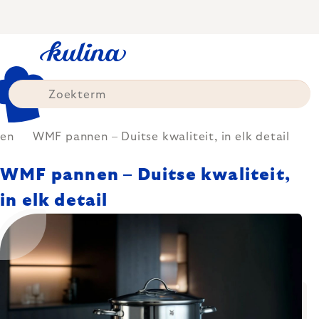
Skip
to
content
en
WMF pannen – Duitse kwaliteit, in elk detail
WMF pannen – Duitse kwaliteit,
in elk detail