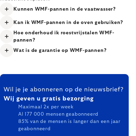
Kunnen WMF-pannen in de vaatwasser?
Kan ik WMF-pannen in de oven gebruiken?
Hoe onderhoud ik roestvrijstalen WMF-
pannen?
Wat is de garantie op WMF-pannen?
FOOTER
Wil je je abonneren op de nieuwsbrief?
Wij geven u gratis bezorging
Maximaal 2x per week
Al 177 000 mensen geabonneerd
85% van de mensen is langer dan een jaar
geabonneerd