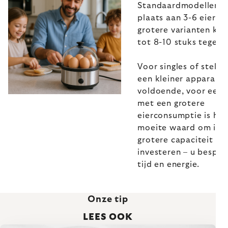
Standaardmodellen b
plaats aan 3-6 eieren,
grotere varianten ku
tot 8-10 stuks tegelij
Voor singles of stellen
een kleiner apparaat
voldoende, voor een 
met een grotere
eierconsumptie is het
moeite waard om in 
grotere capaciteit te
investeren – u bespaa
tijd en energie.
Onze tip
LEES OOK