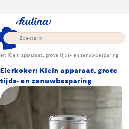
Skip
to
content
er: Klein apparaat, grote tijds- en zenuwbesparing
Eierkoker: Klein apparaat, grote
tijds- en zenuwbesparing