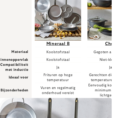
Mineraal B
Choc
Materiaal
Koolstofstaal
Gegoten alum
Binnenoppervlak
Koolstofstaal
Niet-klev
Compatibiliteit
Ja
Ja
met inductie
Frituren op hoge
Gerechten die g
Ideaal voor
temperatuur
temperaturen v
Eenvoudig koken
Vuren en regelmatig
Bijzonderheden
minimum aan
onderhoud vereist
lichtgewic