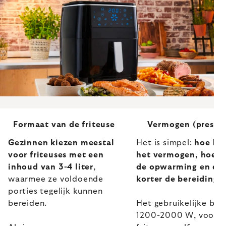
Formaat van de friteuse
Vermogen (prestat
Gezinnen kiezen meestal
Het is simpel:
hoe ho
voor friteuses met een
het vermogen, hoe sn
inhoud van 3-4 liter
,
de opwarming en du
waarmee ze voldoende
korter de bereidingst
porties tegelijk kunnen
bereiden.
Het gebruikelijke bere
1200-2000 W, voor g