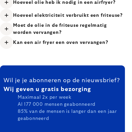
Hoeveel olie heb ik nodig in een airfryer?
Hoeveel elektriciteit verbruikt een friteuse?
Moet de olie in de friteuse regelmatig
worden vervangen?
Kan een air fryer een oven vervangen?
FOOTER
Wil je je abonneren op de nieuwsbrief?
Wij geven u gratis bezorging
Maximaal 2x per week
Al 177 000 mensen geabonneerd
85% van de mensen is langer dan een jaar
geabonneerd