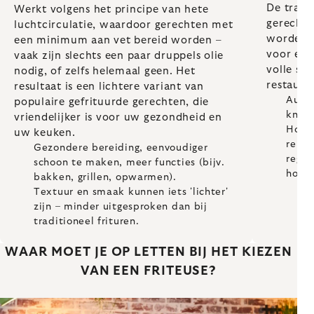
De tradi
Werkt volgens het principe van hete
gerechte
luchtcirculatie, waardoor gerechten met
worden g
een minimum aan vet bereid worden –
voor een
vaak zijn slechts een paar druppels olie
volle sma
nodig, of zelfs helemaal geen. Het
restaura
resultaat is een lichtere variant van
Authe
populaire gefrituurde gerechten, die
knapp
vriendelijker is voor uw gezondheid en
Hoger
uw keuken.
reini
Gezondere bereiding, eenvoudiger
regel
schoon te maken, meer functies (bijv.
hoger
bakken, grillen, opwarmen).
Textuur en smaak kunnen iets 'lichter'
zijn – minder uitgesproken dan bij
traditioneel frituren.
WAAR MOET JE OP LETTEN BIJ HET KIEZEN
VAN EEN FRITEUSE?