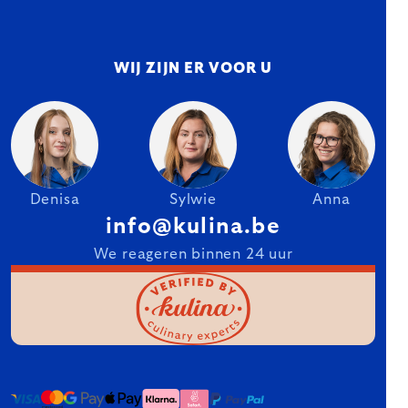
WIJ ZIJN ER VOOR U
Denisa
Sylwie
Anna
info@kulina.be
We reageren binnen 24 uur