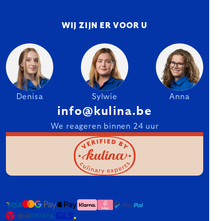
WIJ ZIJN ER VOOR U
Denisa
Sylwie
Anna
info@kulina.be
We reageren binnen 24 uur