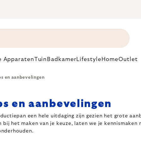
e Apparaten
Tuin
Badkamer
Lifestyle
Home
Outlet
ps en aanbevelingen
ips en aanbevelingen
 inductiepan een hele uitdaging zijn gezien het grote 
n bij het maken van je keuze, laten we je kennismaken
 onderhouden.