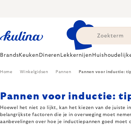
Skip
to
content
Brands
Keuken
Dineren
Lekkernijen
Huishoudelijk
Home
Winkelgidsen
Pannen
Pannen voor inductie: ti
Pannen voor inductie: t
Hoewel het niet zo lijkt, kan het kiezen van de juiste
belangrijkste factoren die je in overweging moet neme
aanbevelingen over hoe je inductiepannen goed moet