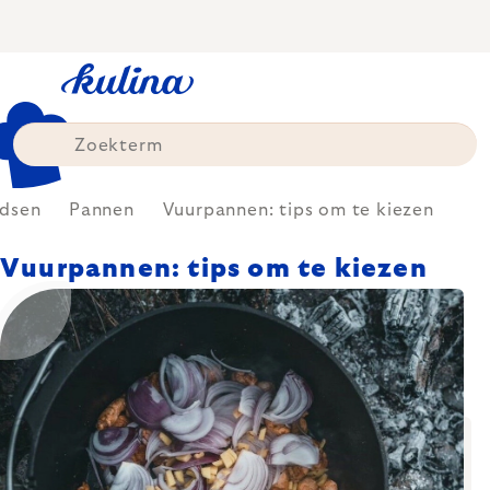
Skip
to
content
idsen
Pannen
Vuurpannen: tips om te kiezen
Vuurpannen: tips om te kiezen