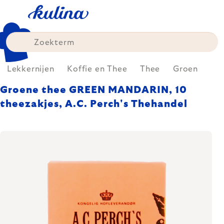
Skip
to
content
Lekkernijen
Koffie en Thee
Thee
Groen
Groene thee GREEN MANDARIN, 10
theezakjes, A.C. Perch's Thehandel