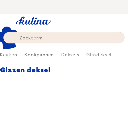
Skip
to
content
Keuken
Kookpannen
Deksels
Glasdeksel
Glazen deksel