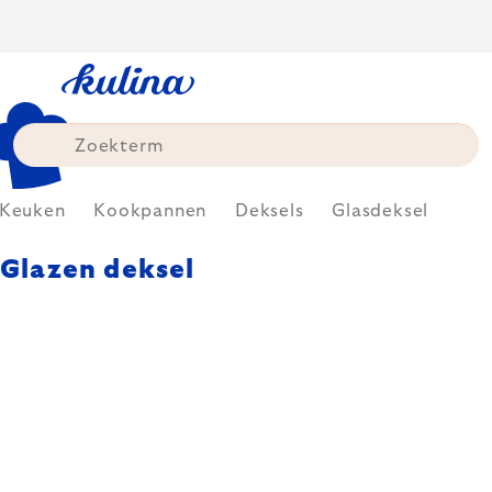
Skip
to
content
Keuken
Kookpannen
Deksels
Glasdeksel
Glazen deksel