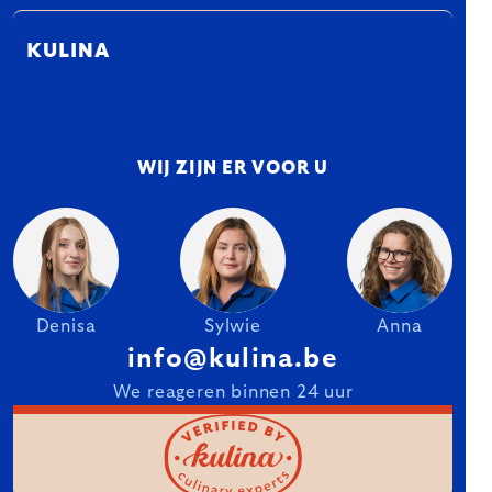
KULINA
WIJ ZIJN ER VOOR U
Denisa
Sylwie
Anna
info@kulina.be
We reageren binnen 24 uur