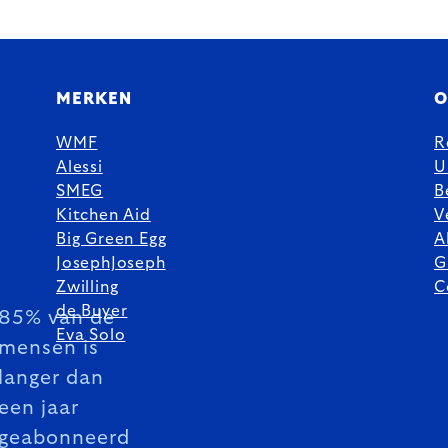
MERKEN
O
WMF
R
Alessi
U
SMEG
B
Kitchen Aid
V
Big Green Egg
A
JosephJoseph
G
Zwilling
C
de Buyer
85% van de
Eva Solo
mensen is
langer dan
een jaar
geabonneerd