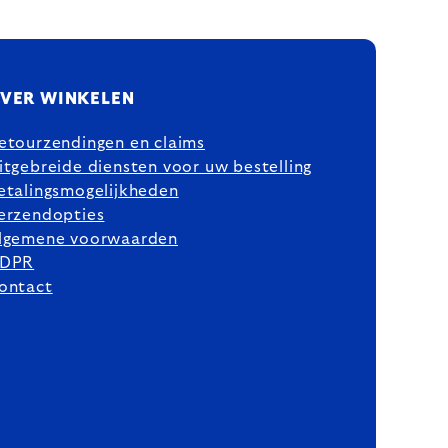
VER WINKELEN
etourzendingen en claims
itgebreide diensten voor uw bestelling
etalingsmogelijkheden
erzendopties
lgemene voorwaarden
DPR
ontact