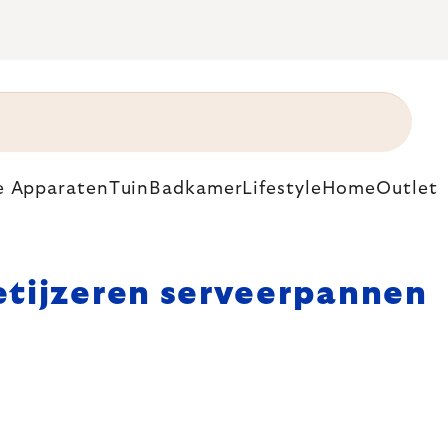
e Apparaten
Tuin
Badkamer
Lifestyle
Home
Outlet
etijzeren serveerpannen