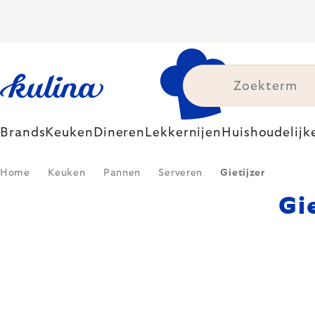
Skip
to
content
Brands
Keuken
Dineren
Lekkernijen
Huishoudelijk
Home
Keuken
Pannen
Serveren
Gietijzer
Gi