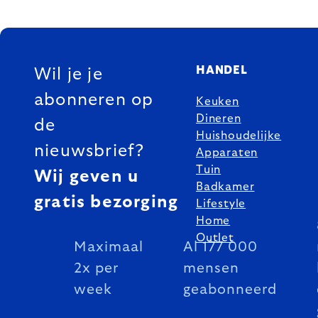
FOOTER
HANDEL
Wil je je
abonneren op
Keuken
Dineren
de
Huishoudelijke
nieuwsbrief?
Apparaten
Tuin
Wij geven u
Badkamer
gratis bezorging
Lifestyle
Home
Outlet
Maximaal
Al 177 000
2x per
mensen
week
geabonneerd