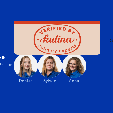
U
2
be
24 uur
Denisa
Sylwie
Anna