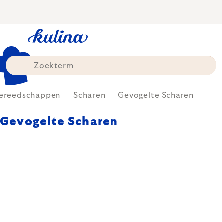
Skip
to
content
ereedschappen
Scharen
Gevogelte Scharen
Gevogelte Scharen