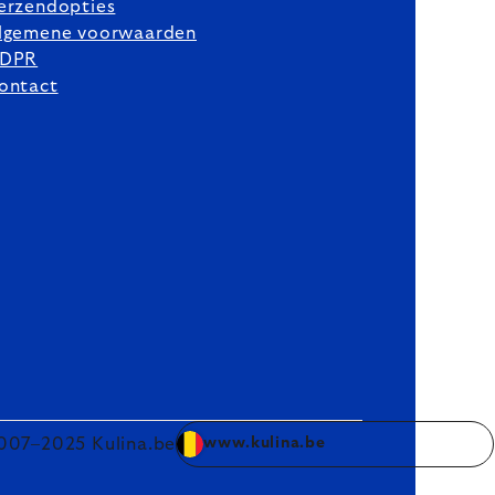
erzendopties
lgemene voorwaarden
DPR
ontact
007–2025 Kulina.be
www.kulina.be