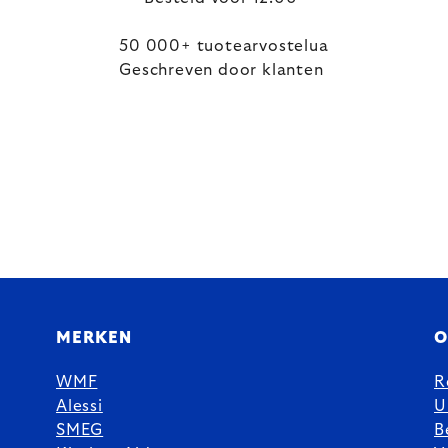
50 000+ tuotearvostelua
Geschreven door klanten
MERKEN
O
WMF
R
Alessi
U
SMEG
B