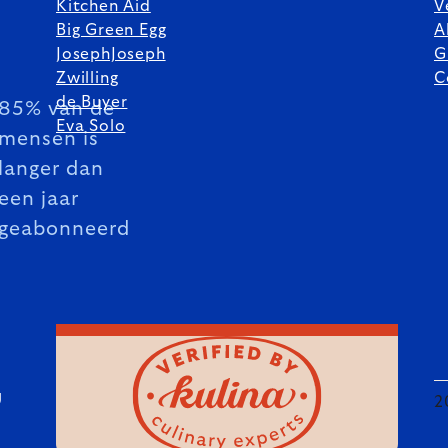
Kitchen Aid
V
Big Green Egg
A
JosephJoseph
G
Zwilling
C
de Buyer
85% van de
Eva Solo
mensen is
langer dan
een jaar
geabonneerd
U
2