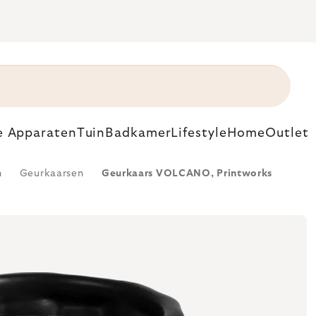
e Apparaten
Tuin
Badkamer
Lifestyle
Home
Outlet
n
Geurkaarsen
Geurkaars VOLCANO, Printworks