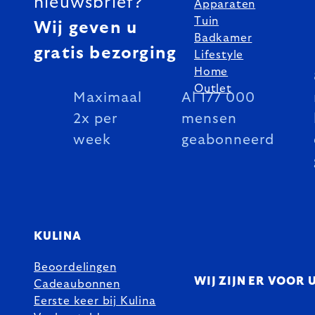
nieuwsbrief?
Apparaten
Tuin
Wij geven u
Badkamer
gratis bezorging
Lifestyle
Home
Outlet
Maximaal
Al 177 000
2x per
mensen
week
geabonneerd
KULINA
Beoordelingen
WIJ ZIJN ER VOOR 
Cadeaubonnen
Eerste keer bij Kulina