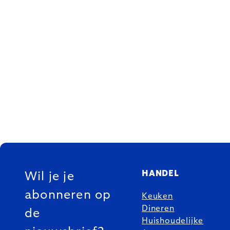
FOOTER
HANDEL
Wil je je
abonneren op
Keuken
Dineren
de
Huishoudelijke