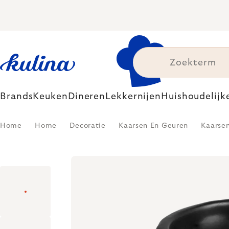
Skip
to
content
Brands
Keuken
Dineren
Lekkernijen
Huishoudelijk
Home
Home
Decoratie
Kaarsen En Geuren
Kaarse