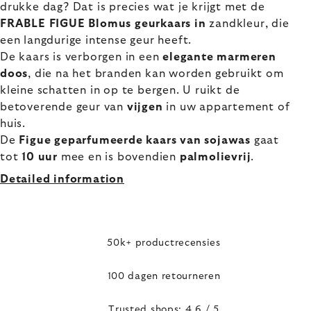
drukke dag? Dat is precies wat je krijgt met de
FRABLE FIGUE Blomus geurkaars in
zandkleur, die
een langdurige intense geur heeft.
De kaars is verborgen in een
elegante marmeren
doos
, die na het branden kan worden gebruikt om
kleine schatten in op te bergen. U ruikt de
betoverende geur van
vijgen
in uw appartement of
huis.
De
Figue geparfumeerde kaars van sojawas
gaat
tot
10 uur
mee en is bovendien
palmolievrij
.
Detailed information
50k+ productrecensies
100 dagen retourneren
Trusted shops: 4,6 / 5