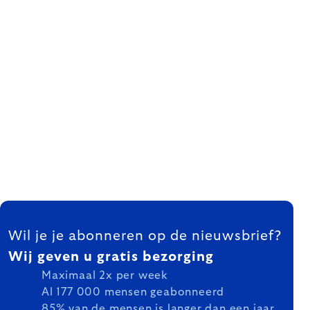
FOOTER
Wil je je abonneren op de nieuwsbrief?
Wij geven u gratis bezorging
Maximaal 2x per week
Al 177 000 mensen geabonneerd
85% van de mensen is langer dan een jaar