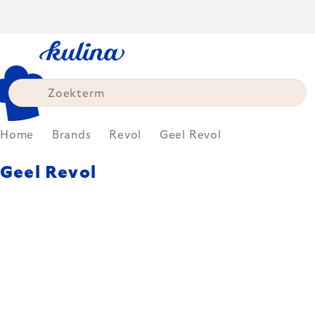
Skip
to
content
Home
Brands
Revol
Geel Revol
Geel Revol