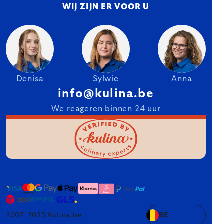
WIJ ZIJN ER VOOR U
Denisa
Sylwie
Anna
info@kulina.be
We reageren binnen 24 uur
2007–2025 Kulina.be
BE