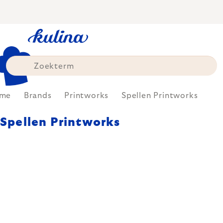
Skip
to
content
me
Brands
Printworks
Spellen Printworks
Spellen Printworks