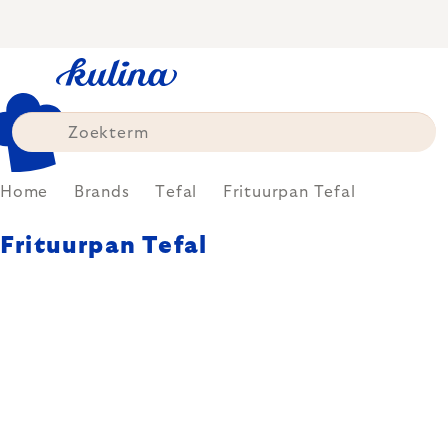
Skip
to
content
Home
Brands
Tefal
Frituurpan Tefal
Frituurpan Tefal