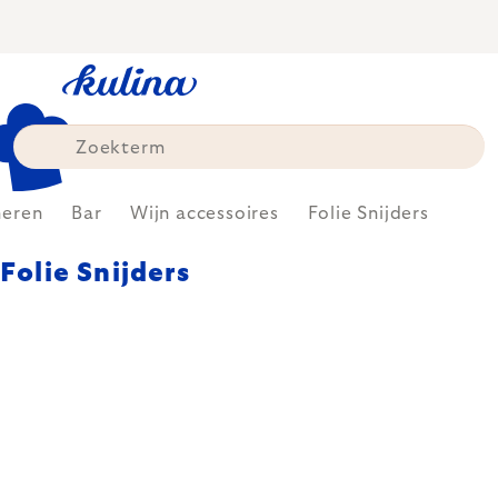
Skip
to
content
neren
Bar
Wijn accessoires
Folie Snijders
Folie Snijders