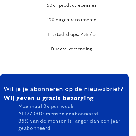
50k+ productrecensies
100 dagen retourneren
Trusted shops: 4,6 / 5
Directe verzending
FOOTER
Wil je je abonneren op de nieuwsbrief?
Wij geven u gratis bezorging
Maximaal 2x per week
Al 177 000 mensen geabonneerd
85% van de mensen is langer dan een jaar
geabonneerd