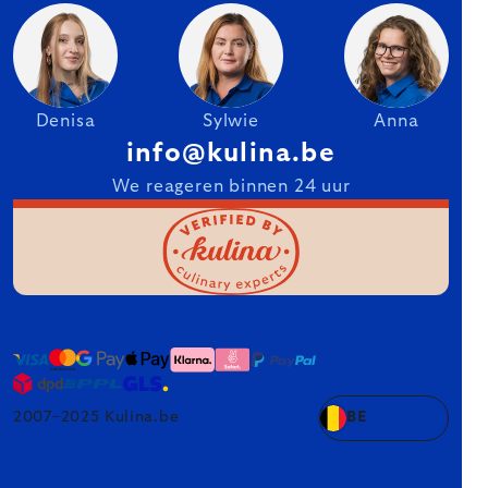
Denisa
Sylwie
Anna
info@kulina.be
We reageren binnen 24 uur
2007–2025 Kulina.be
BE