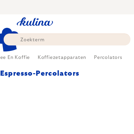
Skip
to
content
ee En Koffie
Koffiezetapparaten
Percolators
Espresso-Percolators