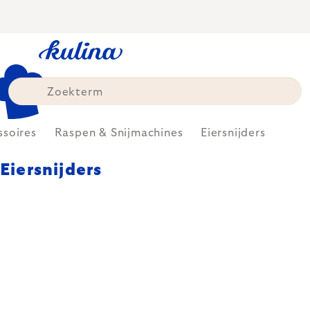
Skip
to
content
soires
Raspen & Snijmachines
Eiersnijders
Eiersnijders