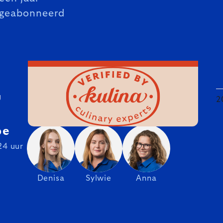
geabonneerd
U
2
be
24 uur
Denisa
Sylwie
Anna