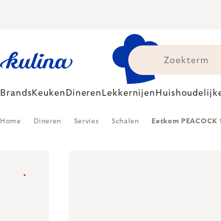
Skip
to
content
Brands
Keuken
Dineren
Lekkernijen
Huishoudelijk
Home
Dineren
Servies
Schalen
Eetkom PEACOCK 16