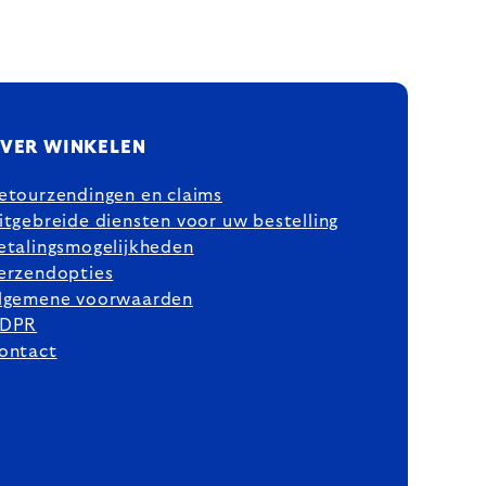
VER WINKELEN
etourzendingen en claims
itgebreide diensten voor uw bestelling
etalingsmogelijkheden
erzendopties
lgemene voorwaarden
DPR
ontact