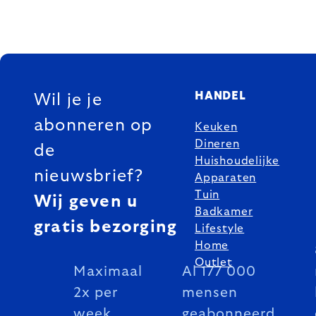
FOOTER
HANDEL
Wil je je
abonneren op
Keuken
Dineren
de
Huishoudelijke
nieuwsbrief?
Apparaten
Tuin
Wij geven u
Badkamer
gratis bezorging
Lifestyle
Home
Outlet
Maximaal
Al 177 000
2x per
mensen
week
geabonneerd