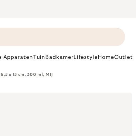
e Apparaten
Tuin
Badkamer
Lifestyle
Home
Outlet
,5 x 15 cm, 300 ml, MIJ