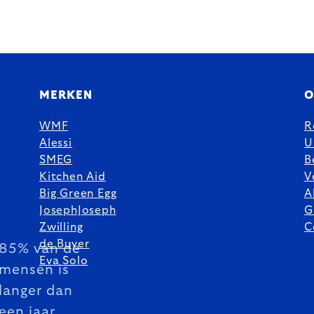
MERKEN
O
WMF
R
Alessi
U
SMEG
B
Kitchen Aid
V
Big Green Egg
A
JosephJoseph
G
Zwilling
C
de Buyer
85% van de
Eva Solo
mensen is
langer dan
een jaar