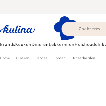
Skip
to
content
Brands
Keuken
Dineren
Lekkernijen
Huishoudelijk
Home
Dineren
Servies
Borden
Dineerborden