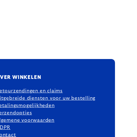
VER WINKELEN
etourzendingen en claims
itgebreide diensten voor uw bestelling
etalingsmogelijkheden
erzendopties
lgemene voorwaarden
DPR
ontact