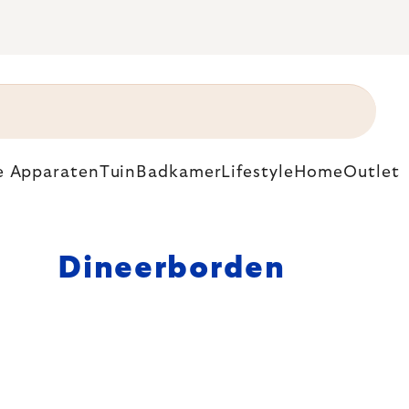
e Apparaten
Tuin
Badkamer
Lifestyle
Home
Outlet
Dineerborden