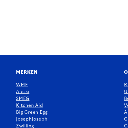
MERKEN
O
WMF
R
Alessi
U
SMEG
B
Kitchen Aid
V
Big Green Egg
A
JosephJoseph
G
Zwilling
C