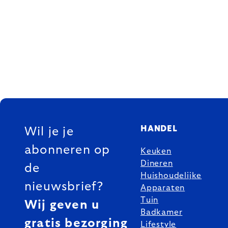
FOOTER
HANDEL
Wil je je
abonneren op
Keuken
Dineren
de
Huishoudelijke
nieuwsbrief?
Apparaten
Tuin
Wij geven u
Badkamer
gratis bezorging
Lifestyle