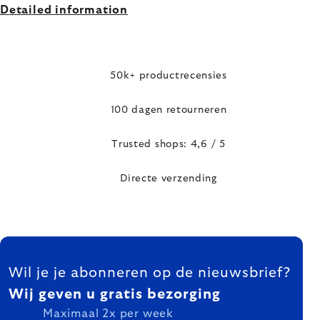
Detailed information
50k+ productrecensies
100 dagen retourneren
Trusted shops: 4,6 / 5
Directe verzending
FOOTER
Wil je je abonneren op de nieuwsbrief?
Wij geven u gratis bezorging
Maximaal 2x per week