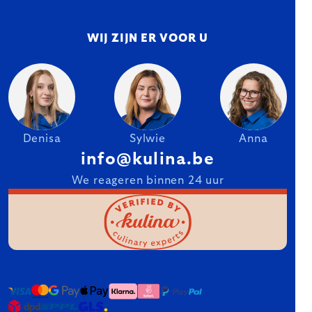
WIJ ZIJN ER VOOR U
Denisa
Sylwie
Anna
info@kulina.be
We reageren binnen 24 uur