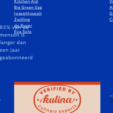
Kitchen Aid
V
Big Green Egg
A
JosephJoseph
G
Zwilling
C
de Buyer
85% van de
Eva Solo
mensen is
langer dan
een jaar
geabonneerd
U
2