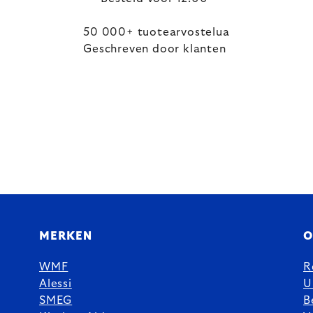
50 000+ tuotearvostelua
Geschreven door klanten
MERKEN
O
WMF
R
Alessi
U
SMEG
B