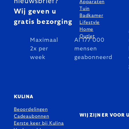
nieuwsbrief?
Apparaten
Tuin
Wij geven u
Badkamer
gratis bezorging
Lifestyle
Home
Outlet
Maximaal
Al 177 000
2x per
mensen
week
geabonneerd
KULINA
Beoordelingen
WIJ ZIJN ER VOOR 
Cadeaubonnen
Eerste keer bij Kulina