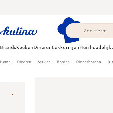
Skip
to
content
Brands
Keuken
Dineren
Lekkernijen
Huishoudelijk
Home
Dineren
Servies
Borden
Dineerborden
Di