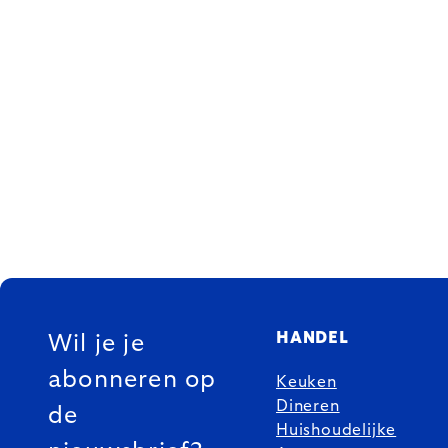
FOOTER
HANDEL
Wil je je
abonneren op
Keuken
Dineren
de
Huishoudelijke