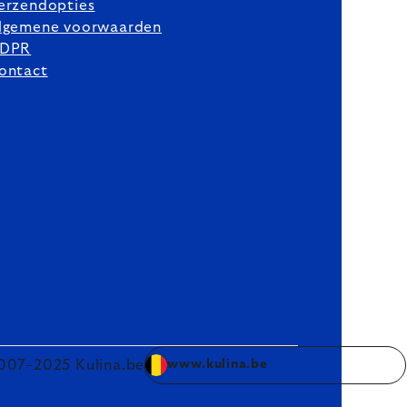
erzendopties
lgemene voorwaarden
DPR
ontact
007–2025 Kulina.be
www.kulina.be