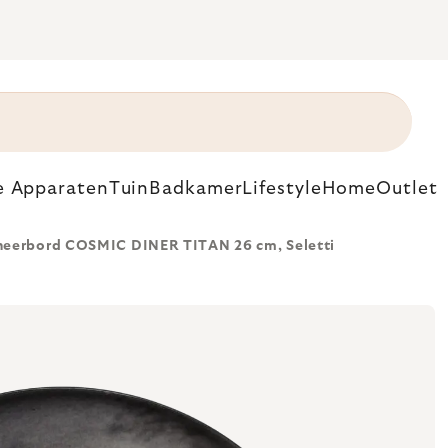
e Apparaten
Tuin
Badkamer
Lifestyle
Home
Outlet
neerbord COSMIC DINER TITAN 26 cm, Seletti