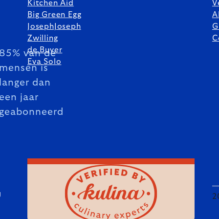
Kitchen Aid
V
Big Green Egg
A
JosephJoseph
G
Zwilling
C
de Buyer
85% van de
Eva Solo
mensen is
langer dan
een jaar
geabonneerd
U
2