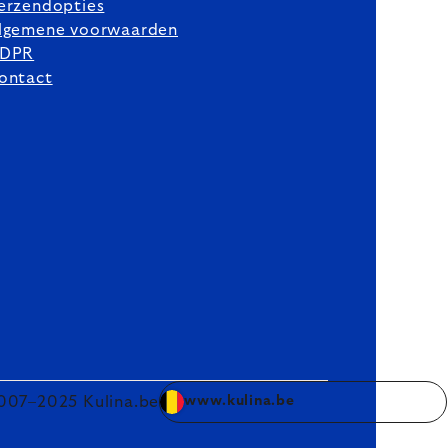
erzendopties
lgemene voorwaarden
DPR
ontact
007–2025 Kulina.be
www.kulina.be