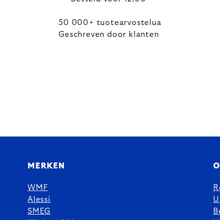
50 000+ tuotearvostelua
Geschreven door klanten
MERKEN
O
WMF
R
Alessi
U
SMEG
B