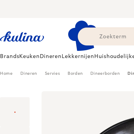
Skip
to
content
Brands
Keuken
Dineren
Lekkernijen
Huishoudelijk
Home
Dineren
Servies
Borden
Dineerborden
Di