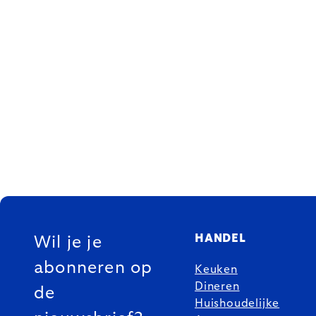
FOOTER
HANDEL
Wil je je
abonneren op
Keuken
Dineren
de
Huishoudelijke