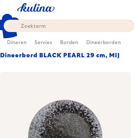
Skip
to
content
Dineren
Servies
Borden
Dineerborden
Dineerbord BLACK PEARL 29 cm, MIJ