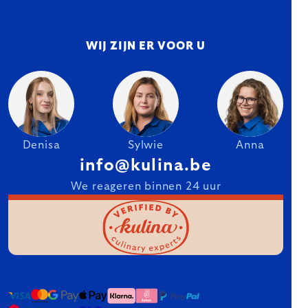
WIJ ZIJN ER VOOR U
Denisa
Sylwie
Anna
info@kulina.be
We reageren binnen 24 uur