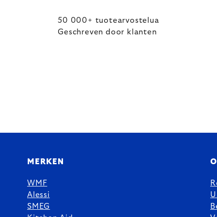
50 000+ tuotearvostelua
Geschreven door klanten
MERKEN
O
WMF
R
Alessi
U
SMEG
B