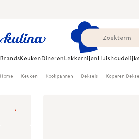
Skip
to
content
Brands
Keuken
Dineren
Lekkernijen
Huishoudelijk
Home
Keuken
Kookpannen
Deksels
Koperen Dekse