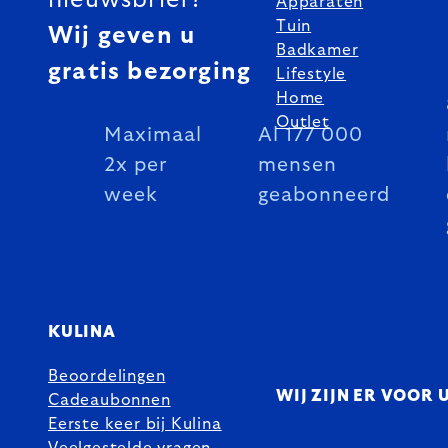
Apparaten
Tuin
Wij geven u
Badkamer
gratis bezorging
Lifestyle
Home
Outlet
Maximaal
Al 177 000
2x per
mensen
week
geabonneerd
KULINA
Beoordelingen
WIJ ZIJN ER VOOR 
Cadeaubonnen
Eerste keer bij Kulina
Veelgestelde vragen