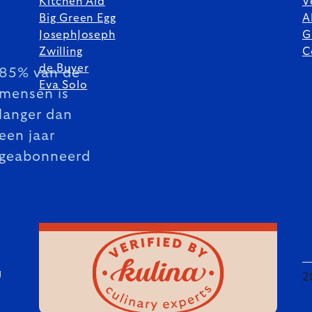
Kitchen Aid
V
Big Green Egg
A
JosephJoseph
G
Zwilling
C
de Buyer
85% van de
Eva Solo
mensen is
langer dan
een jaar
geabonneerd
U
2