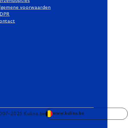
erzendopties
lgemene voorwaarden
DPR
ontact
007–2025 Kulina.be
www.kulina.be