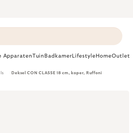
e Apparaten
Tuin
Badkamer
Lifestyle
Home
Outlet
ls
Deksel CON CLASSE 18 cm, koper, Ruffoni