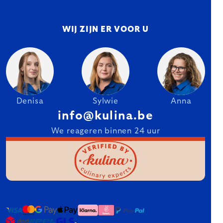
WIJ ZIJN ER VOOR U
Denisa
Sylwie
Anna
info@kulina.be
We reageren binnen 24 uur