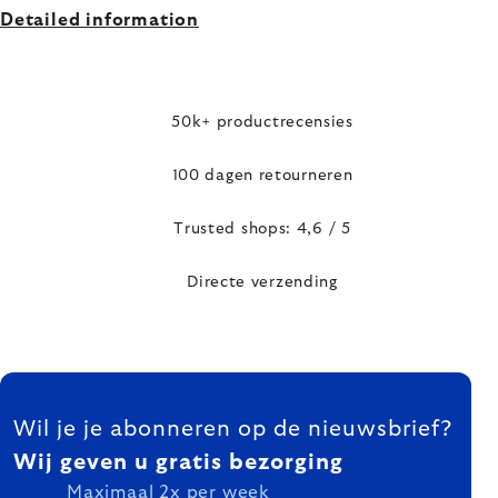
Detailed information
50k+ productrecensies
100 dagen retourneren
Trusted shops: 4,6 / 5
Directe verzending
FOOTER
Wil je je abonneren op de nieuwsbrief?
Wij geven u gratis bezorging
Maximaal 2x per week