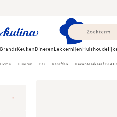
Skip
to
content
Brands
Keuken
Dineren
Lekkernijen
Huishoudelijk
Home
Dineren
Bar
Karaffen
Decanteerkaraf BLACK 