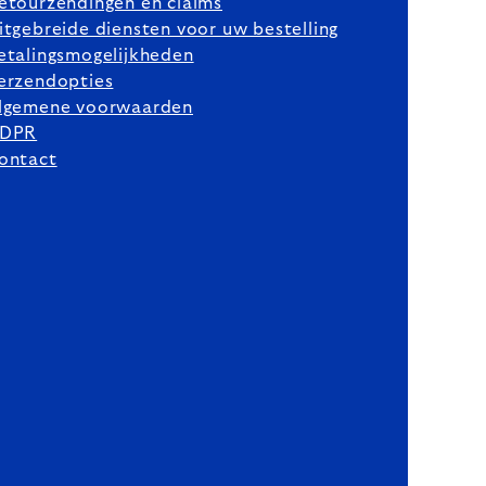
etourzendingen en claims
itgebreide diensten voor uw bestelling
etalingsmogelijkheden
erzendopties
lgemene voorwaarden
DPR
ontact