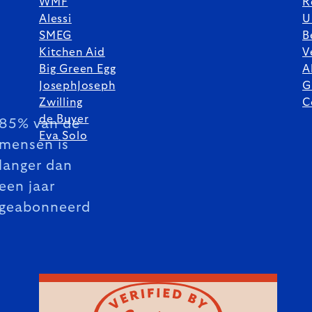
WMF
R
Alessi
U
SMEG
B
Kitchen Aid
V
Big Green Egg
A
JosephJoseph
G
Zwilling
C
de Buyer
85% van de
Eva Solo
mensen is
langer dan
een jaar
geabonneerd