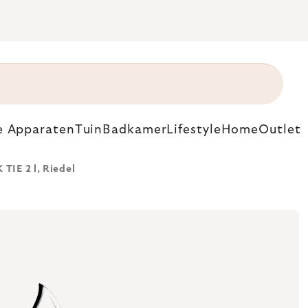
e Apparaten
Tuin
Badkamer
Lifestyle
Home
Outlet
TIE 2 l, Riedel