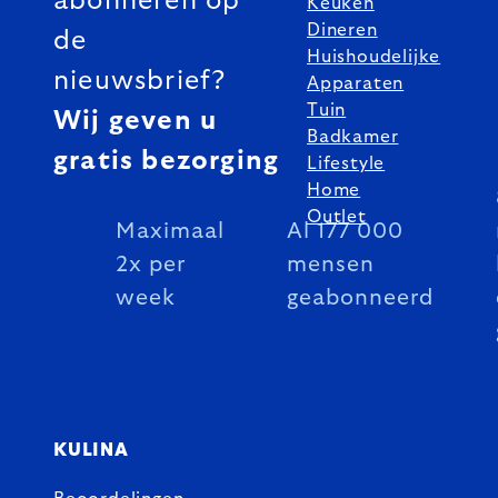
abonneren op
Keuken
Dineren
de
Huishoudelijke
nieuwsbrief?
Apparaten
Tuin
Wij geven u
Badkamer
gratis bezorging
Lifestyle
Home
Outlet
Maximaal
Al 177 000
2x per
mensen
week
geabonneerd
KULINA