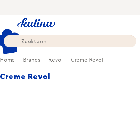
Skip
to
content
Home
Brands
Revol
Creme Revol
Creme Revol