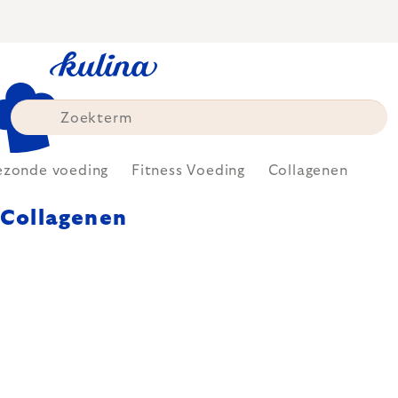
Skip
to
content
ezonde voeding
Fitness Voeding
Collagenen
Collagenen