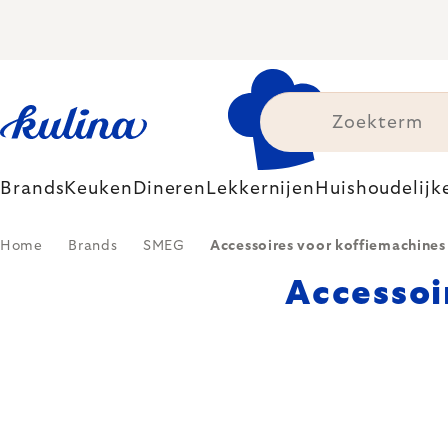
Skip
to
content
Brands
Keuken
Dineren
Lekkernijen
Huishoudelijk
Home
Brands
SMEG
Accessoires voor koffiemachine
Accessoi