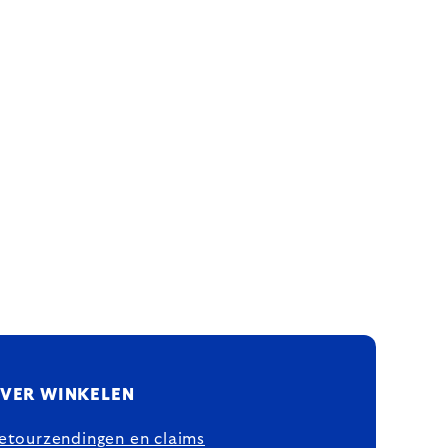
VER WINKELEN
etourzendingen en claims