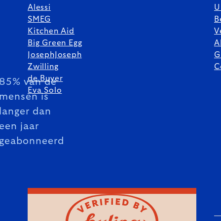
Alessi
U
SMEG
B
Kitchen Aid
V
Big Green Egg
A
JosephJoseph
G
Zwilling
C
de Buyer
85% van de
Eva Solo
mensen is
langer dan
een jaar
geabonneerd