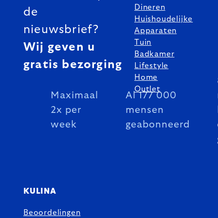
Dineren
de
Huishoudelijke
nieuwsbrief?
Apparaten
Tuin
Wij geven u
Badkamer
gratis bezorging
Lifestyle
Home
Outlet
Maximaal
Al 177 000
2x per
mensen
week
geabonneerd
KULINA
Beoordelingen