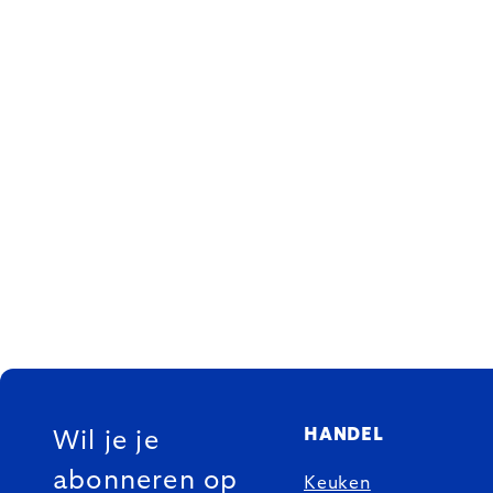
FOOTER
HANDEL
Wil je je
abonneren op
Keuken