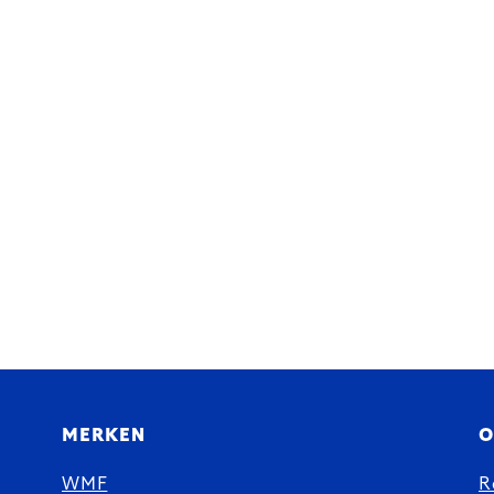
MERKEN
O
WMF
R