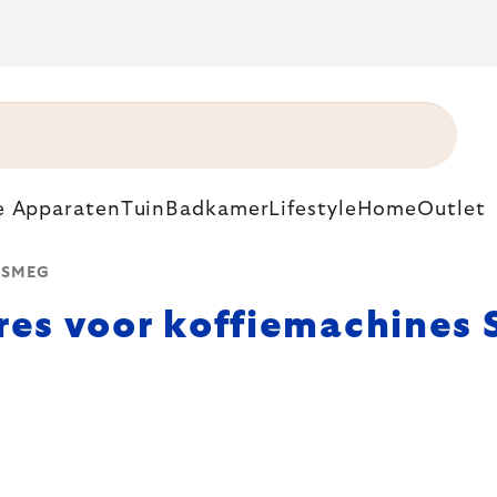
e Apparaten
Tuin
Badkamer
Lifestyle
Home
Outlet
s SMEG
res voor koffiemachines