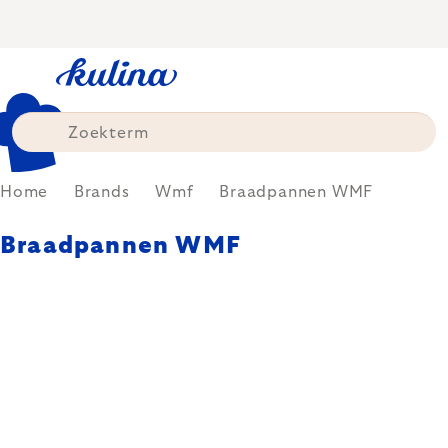
Skip
to
content
Home
Brands
Wmf
Braadpannen WMF
Braadpannen WMF