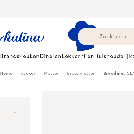
Skip
to
content
Brands
Keuken
Dineren
Lekkernijen
Huishoudelijk
Home
Keuken
Messen
Broodmessen
Broodmes CLA