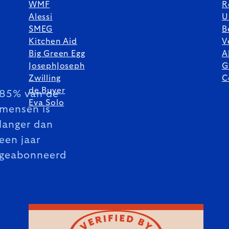
WMF
R
Alessi
U
SMEG
B
Kitchen Aid
V
Big Green Egg
A
JosephJoseph
G
Zwilling
C
de Buyer
85% van de
Eva Solo
mensen is
langer dan
een jaar
geabonneerd