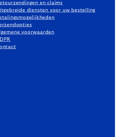
etourzendingen en claims
itgebreide diensten voor uw bestelling
etalingsmogelijkheden
erzendopties
lgemene voorwaarden
DPR
ontact