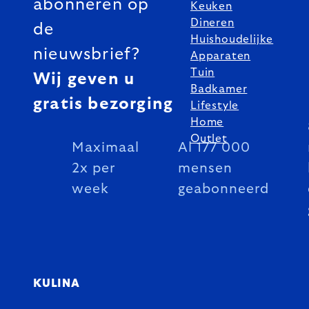
abonneren op
Keuken
Dineren
de
Huishoudelijke
nieuwsbrief?
Apparaten
Tuin
Wij geven u
Badkamer
gratis bezorging
Lifestyle
Home
Outlet
Maximaal
Al 177 000
2x per
mensen
week
geabonneerd
KULINA