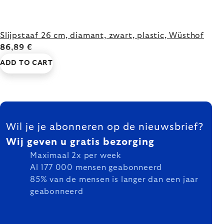
Slijpstaaf 26 cm, diamant, zwart, plastic, Wüsthof
86,89 €
ADD TO CART
FOOTER
Wil je je abonneren op de nieuwsbrief?
Wij geven u gratis bezorging
Maximaal 2x per week
Al 177 000 mensen geabonneerd
85% van de mensen is langer dan een jaar
geabonneerd