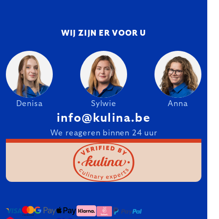
WIJ ZIJN ER VOOR U
Denisa
Sylwie
Anna
info@kulina.be
We reageren binnen 24 uur