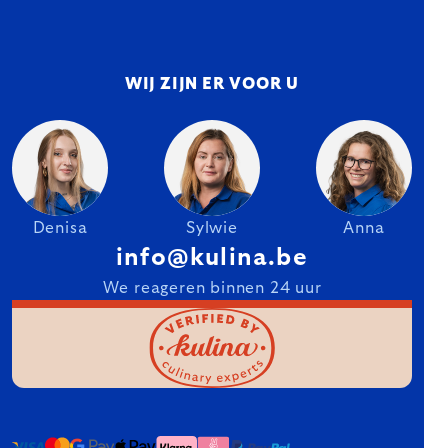
WIJ ZIJN ER VOOR U
Denisa
Sylwie
Anna
info@kulina.be
We reageren binnen 24 uur