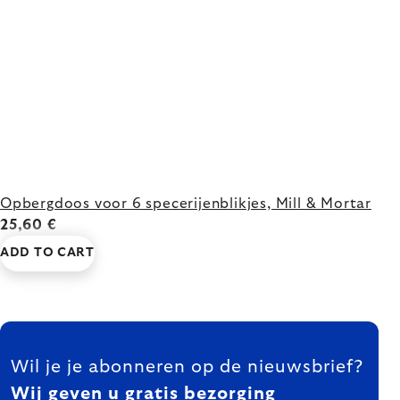
Opbergdoos voor 6 specerijenblikjes, Mill & Mortar
25,60 €
ADD TO CART
FOOTER
Wil je je abonneren op de nieuwsbrief?
Wij geven u gratis bezorging