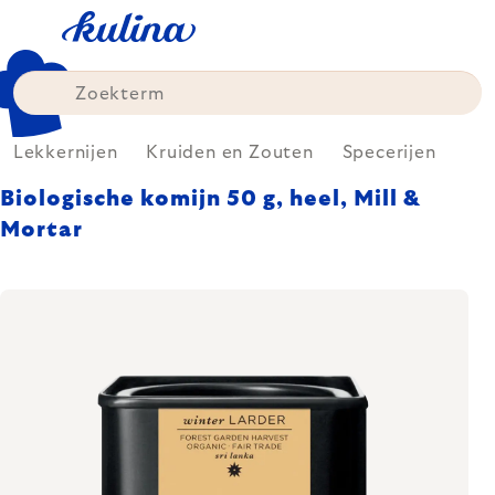
Skip
to
content
Lekkernijen
Kruiden en Zouten
Specerijen
Biologische komijn 50 g, heel, Mill &
Mortar