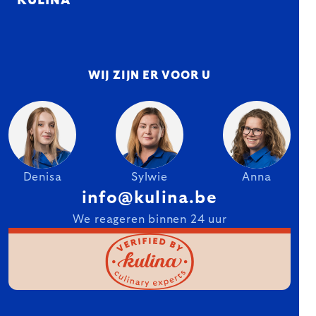
KULINA
WIJ ZIJN ER VOOR U
Denisa
Sylwie
Anna
info@kulina.be
We reageren binnen 24 uur