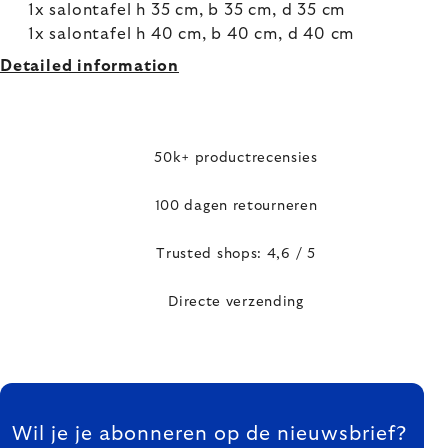
1x salontafel h 35 cm, b 35 cm, d 35 cm
1x salontafel h 40 cm, b 40 cm, d 40 cm
Detailed information
50k+ productrecensies
100 dagen retourneren
Trusted shops: 4,6 / 5
Directe verzending
FOOTER
Wil je je abonneren op de nieuwsbrief?