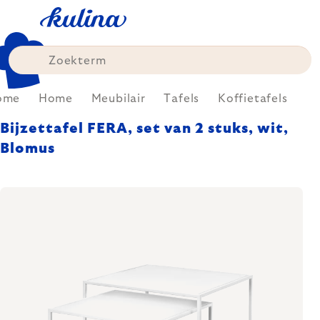
Skip
to
content
ome
Home
Meubilair
Tafels
Koffietafels
Bijzettafel FERA, set van 2 stuks, wit,
Blomus