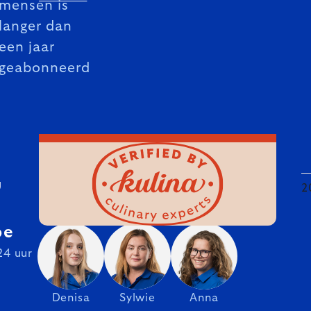
mensen is
langer dan
een jaar
geabonneerd
U
2
be
24 uur
Denisa
Sylwie
Anna