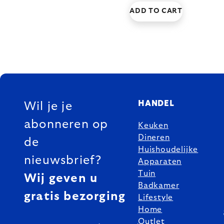
ADD TO CART
FOOTER
HANDEL
Wil je je
abonneren op
Keuken
Dineren
de
Huishoudelijke
nieuwsbrief?
Apparaten
Tuin
Wij geven u
Badkamer
gratis bezorging
Lifestyle
Home
Outlet