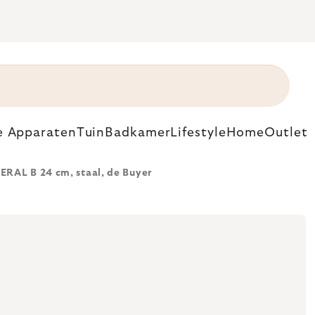
e Apparaten
Tuin
Badkamer
Lifestyle
Home
Outlet
RAL B 24 cm, staal, de Buyer