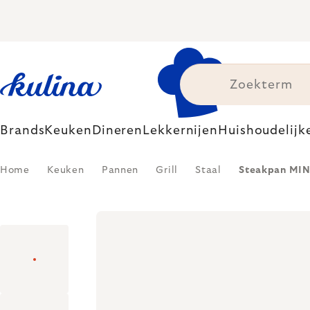
Skip
to
content
Brands
Keuken
Dineren
Lekkernijen
Huishoudelijk
Home
Keuken
Pannen
Grill
Staal
Steakpan MINE