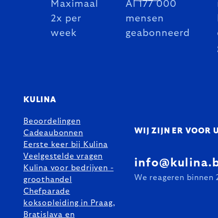
Maximaal
Al 177 000
2x per
mensen
week
geabonneerd
KULINA
Beoordelingen
WIJ ZIJN ER VOOR 
Cadeaubonnen
Eerste keer bij Kulina
Veelgestelde vragen
info@kulina.
Kulina voor bedrijven -
We reageren binnen 
groothandel
Chefparade
koksopleiding in Praag,
Bratislava en