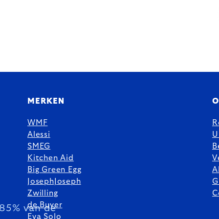
MERKEN
O
WMF
R
Alessi
U
SMEG
B
Kitchen Aid
V
Big Green Egg
A
JosephJoseph
G
Zwilling
C
de Buyer
85% van de
Eva Solo