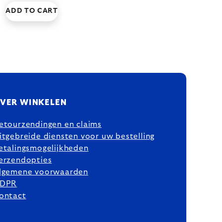
ADD TO CART
VER WINKELEN
etourzendingen en claims
itgebreide diensten voor uw bestelling
etalingsmogelijkheden
erzendopties
lgemene voorwaarden
DPR
ontact