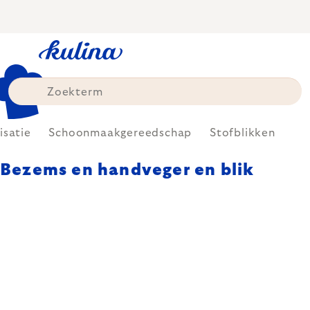
Skip
to
content
isatie
Schoonmaakgereedschap
Stofblikken
Bezems en handveger en blik