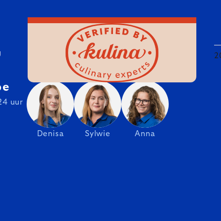
U
2
be
24 uur
Denisa
Sylwie
Anna