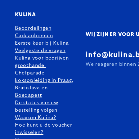
KULINA
Beoordelingen
WIJ ZIJN ER VOOR 
Cadeaubonnen
Eerste keer bij Kulina
Veelgestelde vragen
info@kulina.
Kulina voor bedrijven -
We reageren binnen 
groothandel
Chefparade
koksopleiding in Praag,
Bratislava en
Boedapest
De status van uw
bestelling volgen
Waarom Kulina?
Hoe kunt u de voucher
inwisselen?