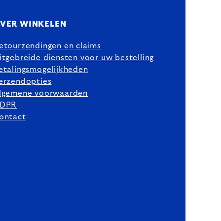
VER WINKELEN
etourzendingen en claims
itgebreide diensten voor uw bestelling
etalingsmogelijkheden
erzendopties
lgemene voorwaarden
DPR
ontact