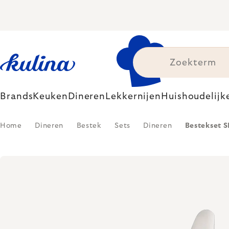
Skip
to
content
Brands
Keuken
Dineren
Lekkernijen
Huishoudelijk
Home
Dineren
Bestek
Sets
Dineren
Bestekset S