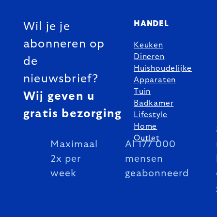
FOOTER
HANDEL
Wil je je
abonneren op
Keuken
Dineren
de
Huishoudelijke
nieuwsbrief?
Apparaten
Tuin
Wij geven u
Badkamer
gratis bezorging
Lifestyle
Home
Outlet
Maximaal
Al 177 000
2x per
mensen
week
geabonneerd