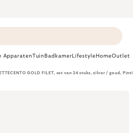
e Apparaten
Tuin
Badkamer
Lifestyle
Home
Outlet
ETTECENTO GOLD FILET, set van 24 stuks, zilver / goud, Pint