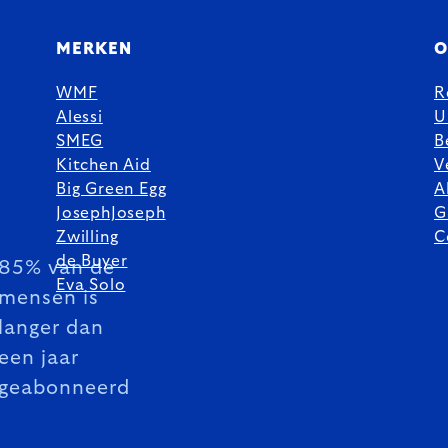
MERKEN
O
WMF
R
Alessi
U
SMEG
B
Kitchen Aid
V
Big Green Egg
A
JosephJoseph
G
Zwilling
C
de Buyer
85% van de
Eva Solo
mensen is
langer dan
een jaar
geabonneerd