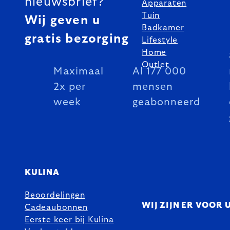
nieuwsbrief?
Apparaten
Tuin
Wij geven u
Badkamer
gratis bezorging
Lifestyle
Home
Outlet
Maximaal
Al 177 000
2x per
mensen
week
geabonneerd
KULINA
Beoordelingen
WIJ ZIJN ER VOOR 
Cadeaubonnen
Eerste keer bij Kulina