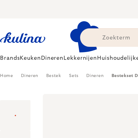
Skip
to
content
Brands
Keuken
Dineren
Lekkernijen
Huishoudelijk
Home
Dineren
Bestek
Sets
Dineren
Bestekset 