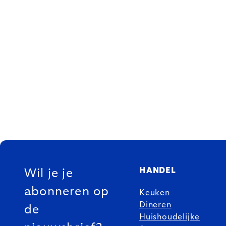
FOOTER
HANDEL
Wil je je
abonneren op
Keuken
Dineren
de
Huishoudelijke