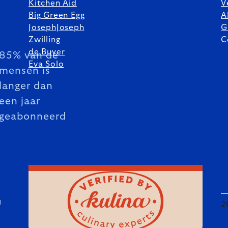
Kitchen Aid
V
Big Green Egg
A
JosephJoseph
G
Zwilling
C
de Buyer
85% van de
Eva Solo
mensen is
langer dan
een jaar
geabonneerd
U
2