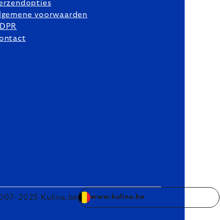
erzendopties
lgemene voorwaarden
DPR
ontact
007–2025 Kulina.be
www.kulina.be