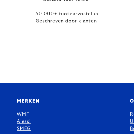
50 000+ tuotearvostelua
Geschreven door klanten
MERKEN
O
WMF
R
Alessi
U
SMEG
B