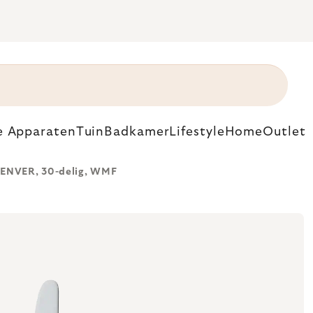
e Apparaten
Tuin
Badkamer
Lifestyle
Home
Outlet
DENVER, 30-delig, WMF