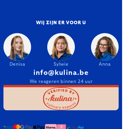
WIJ ZIJN ER VOOR U
Denisa
Sylwie
Anna
info@kulina.be
We reageren binnen 24 uur